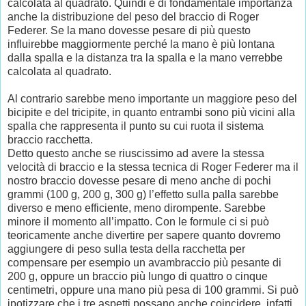
calcolata al quadrato. Quindi è di fondamentale importanza
anche la distribuzione del peso del braccio di Roger
Federer. Se la mano dovesse pesare di più questo
influirebbe maggiormente perché la mano è più lontana
dalla spalla e la distanza tra la spalla e la mano verrebbe
calcolata al quadrato.
Al contrario sarebbe meno importante un maggiore peso del
bicipite e del tricipite, in quanto entrambi sono più vicini alla
spalla che rappresenta il punto su cui ruota il sistema
braccio racchetta.
Detto questo anche se riuscissimo ad avere la stessa
velocità di braccio e la stessa tecnica di Roger Federer ma il
nostro braccio dovesse pesare di meno anche di pochi
grammi (100 g, 200 g, 300 g) l’effetto sulla palla sarebbe
diverso e meno efficiente, meno dirompente. Sarebbe
minore il momento all’impatto. Con le formule ci si può
teoricamente anche divertire per sapere quanto dovremo
aggiungere di peso sulla testa della racchetta per
compensare per esempio un avambraccio più pesante di
200 g, oppure un braccio più lungo di quattro o cinque
centimetri, oppure una mano più pesa di 100 grammi. Si può
ipotizzare che i tre aspetti possano anche coincidere, infatti