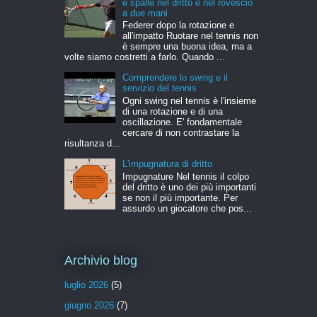
e spalle nel dritto e nel rovescio
a due mani
Federer dopo la rotazione e
all'impatto Ruotare nel tennis non
è sempre una buona idea, ma a
volte siamo costretti a farlo. Quando ...
Comprendere lo swing e il
servizio del tennis
Ogni swing nel tennis è l'insieme
di una rotazione e di una
oscillazione. E' fondamentale
cercare di non contrastare la
risultanza d...
L'impugnatura di dritto
Impugnature Nel tennis il colpo
del dritto è uno dei più importanti
se non il più importante. Per
assurdo un giocatore che pos...
Archivio blog
luglio 2026
(5)
giugno 2026
(7)