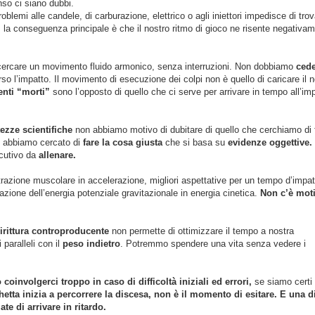
so ci siano dubbi.
mi alle candele, di carburazione, elettrico o agli iniettori impedisce di trova
, la conseguenza principale è che il nostro ritmo di gioco ne risente negativa
i cercare un movimento fluido armonico, senza interruzioni. Non dobbiamo
cede
so l’impatto. Il movimento di esecuzione dei colpi non è quello di caricare il n
ti “morti”
sono l’opposto di quello che ci serve per arrivare in tempo all’im
tezze scientifiche
non abbiamo motivo di dubitare di quello che cerchiamo di 
he abbiamo cercato di
fare la cosa giusta
che si basa su
evidenze oggettive.
utivo da
allenare.
razione muscolare in accelerazione, migliori aspettative per un tempo d’impat
azione dell’energia potenziale gravitazionale in energia cinetica.
Non c’è moti
irittura controproducente
non permette di ottimizzare il tempo a nostra
paralleli con il
peso indietro
. Potremmo spendere una vita senza vedere i
oinvolgerci troppo in caso di difficoltà iniziali ed errori,
se siamo certi 
etta inizia a percorrere la discesa, non è il momento di esitare. E una d
te di arrivare in ritardo.