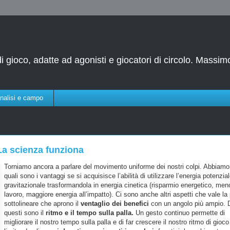
 di gioco, adatte ad agonisti e giocatori di circolo. Mas
.
nalisi e campo
 La scienza funziona
Torniamo ancora a parlare del movimento uniforme dei nostri colpi. Abbiamo
quali sono i vantaggi se si acquisisce l’abilità di utilizzare l’energia potenzia
gravitazionale trasformandola in energia cinetica (risparmio energetico, men
lavoro, maggiore energia all’impatto). Ci sono anche altri aspetti che vale la
sottolineare che aprono il
ventaglio dei benefici
con un angolo più ampio. 
questi sono il
ritmo e il tempo sulla palla.
Un gesto continuo permette di
migliorare il nostro tempo sulla palla e di far crescere il nostro ritmo di gioco