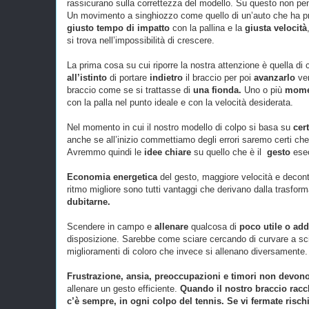
rassicurano sulla correttezza del modello. Su questo non pen
Un movimento a singhiozzo come quello di un’auto che ha proble
giusto tempo di impatto
con la pallina e la
giusta velocità
si trova nell’impossibilità di crescere.
La prima cosa su cui riporre la nostra attenzione è quella d
all’istinto
di portare
indietro
il braccio per poi
avanzarlo
ver
braccio come se si trattasse di
una fionda.
Uno o più
momen
con la palla nel punto ideale e con la velocità desiderata.
Nel momento in cui il nostro modello di colpo si basa su
cer
anche se all’inizio commettiamo degli errori saremo certi c
Avremmo quindi le
idee chiare
su quello che è il
gesto
esec
Economia energetica
del gesto, maggiore velocità e decont
ritmo migliore sono tutti vantaggi che derivano dalla trasform
dubitarne.
Scendere in campo e
allenare
qualcosa di
poco utile o add
disposizione. Sarebbe come sciare cercando di curvare a sci 
miglioramenti di coloro che invece si allenano diversamente.
Frustrazione, ansia, preoccupazioni e timori non devono c
allenare un gesto efficiente.
Quando il nostro braccio racch
c’è sempre, in ogni colpo del tennis. Se vi fermate rischia