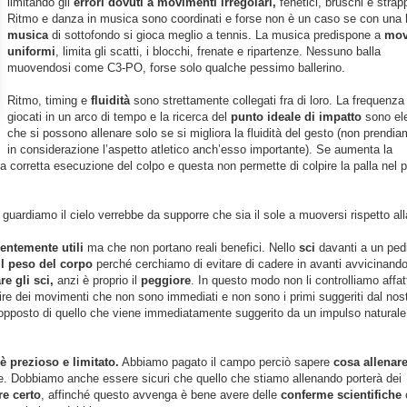
limitando gli
errori dovuti a movimenti irregolari,
fenetici, bruschi e strapp
Ritmo e danza in musica sono coordinati e forse non è un caso se con una
musica
di sottofondo si gioca meglio a tennis. La musica predispone a
mov
uniformi
, limita gli scatti, i blocchi, frenate e ripartenze. Nessuno balla
muovendosi come C3-PO, forse solo qualche pessimo ballerino.
Ritmo, timing e
fluidità
sono strettamente collegati fra di loro. La frequenza 
giocati in un arco di tempo e la ricerca del
punto ideale di impatto
sono el
che si possono allenare solo se si migliora la fluidità del gesto (non prendia
in considerazione l’aspetto atletico anch’esso importante). Se aumenta la
 corretta esecuzione del colpo e questa non permette di colpire la palla nel 
guardiamo il cielo verrebbe da supporre che sia il sole a muoversi rispetto alla
entemente utili
ma che non portano reali benefici. Nello
sci
davanti a un ped
 il peso del corpo
perché cerchiamo di evitare di cadere in avanti avvicinando
re gli sci,
anzi è proprio il
peggiore
. In questo modo non li controlliamo affat
re dei movimenti che non sono immediati e non sono i primi suggeriti dal nos
opposto di quello che viene immediatamente suggerito da un impulso naturale
è prezioso e limitato.
Abbiamo pagato il campo perciò sapere
cosa allenar
ne. Dobbiamo anche essere sicuri che quello che stiamo allenando porterà dei
re certo
, affinché questo avvenga è bene avere delle
conferme scientifiche