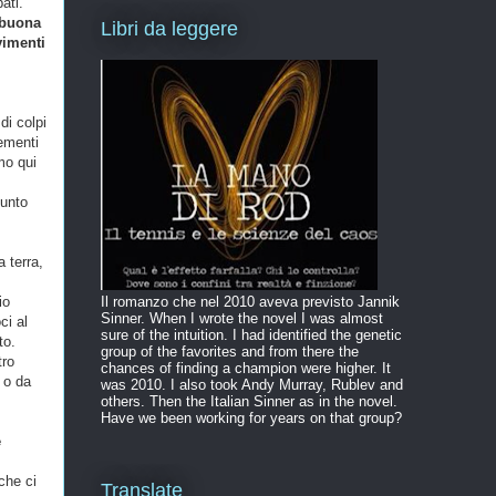
ati.
buona
Libri da leggere
imenti
di colpi
ementi
mo qui
punto
 terra,
io
Il romanzo che nel 2010 aveva previsto Jannik
Sinner. When I wrote the novel I was almost
ci al
sure of the intuition. I had identified the genetic
to.
group of the favorites and from there the
tro
chances of finding a champion were higher. It
 o da
was 2010. I also took Andy Murray, Rublev and
others. Then the Italian Sinner as in the novel.
Have we been working for years on that group?
e
che ci
Translate