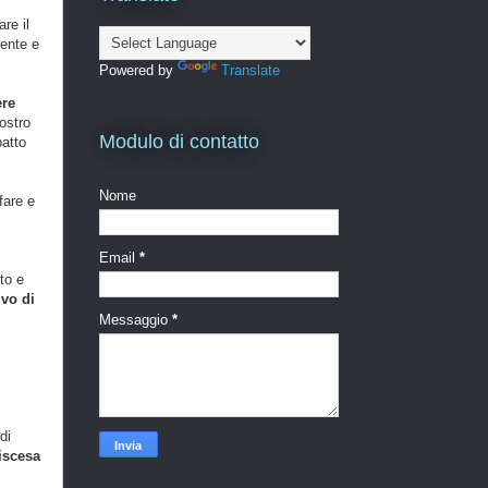
re il
mente e
Powered by
Translate
re
ostro
Modulo di contatto
patto
Nome
fare e
Email
*
to e
vo di
Messaggio
*
di
iscesa