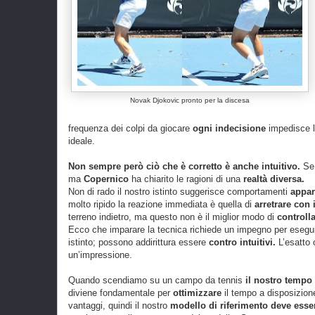
Novak Djokovic pronto per la discesa
frequenza dei colpi da giocare
ogni indecisione
impedisce la
ideale.
Non sempre però ciò che è corretto è anche intuitivo.
Se 
ma
Copernico
ha chiarito le ragioni di una
realtà diversa.
Non di rado il nostro istinto suggerisce comportamenti
appar
molto ripido la reazione immediata è quella di
arretrare con
terreno indietro, ma questo non è il miglior modo di
controlla
Ecco che imparare la tecnica richiede un impegno per esegui
istinto; possono addirittura essere
contro intuitivi.
L’esatto 
un’impressione.
Quando scendiamo su un campo da tennis
il nostro tempo 
diviene fondamentale per
ottimizzare
il tempo a disposizio
vantaggi, quindi il nostro
modello di riferimento deve esse