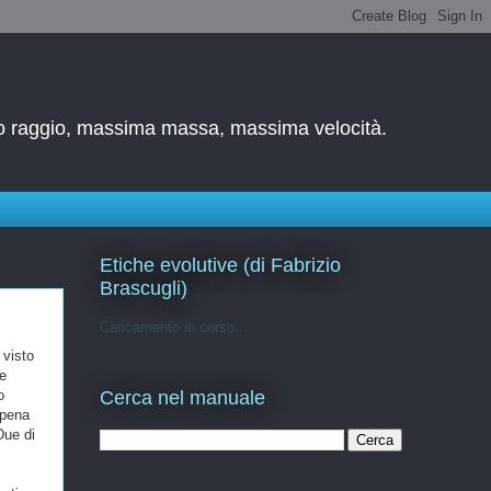
simo raggio, massima massa, massima velocità.
Etiche evolutive (di Fabrizio
Brascugli)
Caricamento in corso...
 visto
le
o
Cerca nel manuale
 pena
Due di