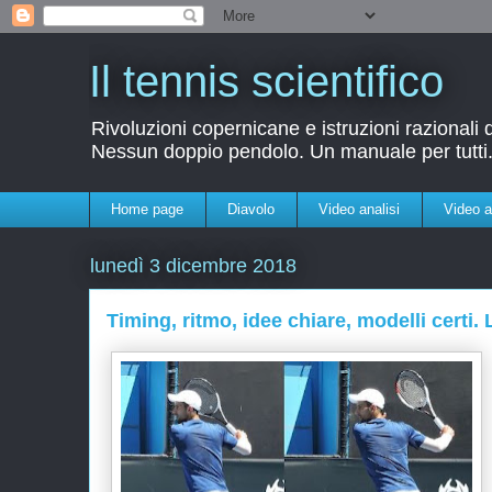
Il tennis scientifico
Rivoluzioni copernicane e istruzioni razionali
Nessun doppio pendolo. Un manuale per tutti
Home page
Diavolo
Video analisi
Video a
lunedì 3 dicembre 2018
Timing, ritmo, idee chiare, modelli certi.